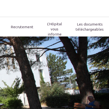
L'Hôpital
Les documents
Recrutement
vous
téléchargeables
informe