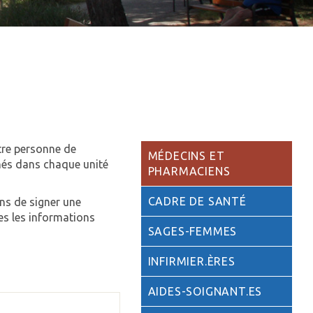
otre personne de
MÉDECINS ET
chés dans chaque unité
PHARMACIENS
CADRE DE SANTÉ
ns de signer une
es les informations
SAGES-FEMMES
INFIRMIER.ÈRES
AIDES-SOIGNANT.ES