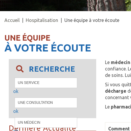
Accueil
|
Hospitalisation
| Une équipe à votre écoute
UNE ÉQUIPE
À VOTRE ÉCOUTE
Le
médeci
RECHERCHE
confiance. L
de soins. Lui
Si vous quit
décharge
d
ok
concernant 
Le
pharmac
ok
Dernière Actualité
Comment r